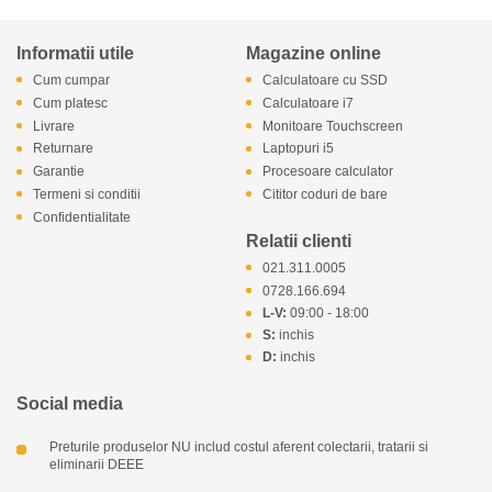
Informatii utile
Magazine online
Cum cumpar
Calculatoare cu SSD
Cum platesc
Calculatoare i7
Livrare
Monitoare Touchscreen
Returnare
Laptopuri i5
Garantie
Procesoare calculator
Termeni si conditii
Cititor coduri de bare
Confidentialitate
Relatii clienti
021.311.0005
0728.166.694
L-V:
09:00 - 18:00
S:
inchis
D:
inchis
Social media
Preturile produselor NU includ costul aferent colectarii, tratarii si
eliminarii DEEE