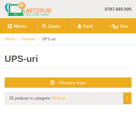
0787.665.505
Meniu
Cauta
Cont
Cos
Home
Servere
UPS-uri
UPS-uri
Filtreaza dupa
28 produse in categoria
UPS-uri
1