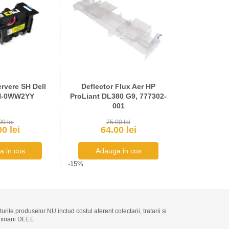
ervere SH Dell
Deflector Flux Aer HP
Ventilat
N-0WW2YY
ProLiant DL380 G9, 777302-
ProLiant DL
001
00 lei
75.00 lei
79
0 lei
64.00 lei
67.
-15%
-15%
turile produselor NU includ costul aferent colectarii, tratarii si
minarii DEEE