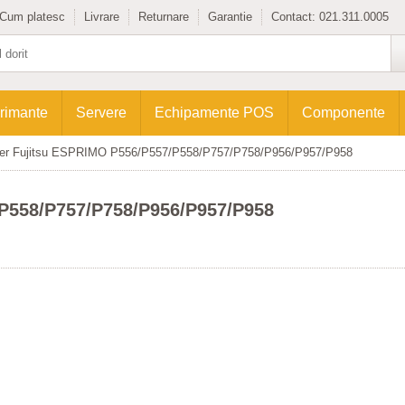
Cum platesc
Livrare
Returnare
Garantie
Contact:
021.311.0005
rimante
Servere
Echipamente POS
Componente
er Fujitsu ESPRIMO P556/P557/P558/P757/P758/P956/P957/P958
P558/P757/P758/P956/P957/P958