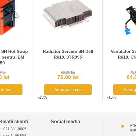
e SH Hot Swap
Radiator Servere SH Dell
Ventilator S
 pentru IBM
R610, 0TR995
R610, C
50
 lei
89.00 lei
75.
 lei
76.00 lei
64.0
-15%
-15%
Relatii clienti
Social media
Pre
021.311.0005
eli
0728.166.694