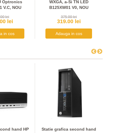
 Optronics
WXGA, a-Si TN LED
PN8014 80
 V.C, NOU
B125XW01 V0, NOU
00 lei
375.00 lei
75
00 lei
319.00 lei
64.
econd hand HP
Statie grafica second hand
Statie graf