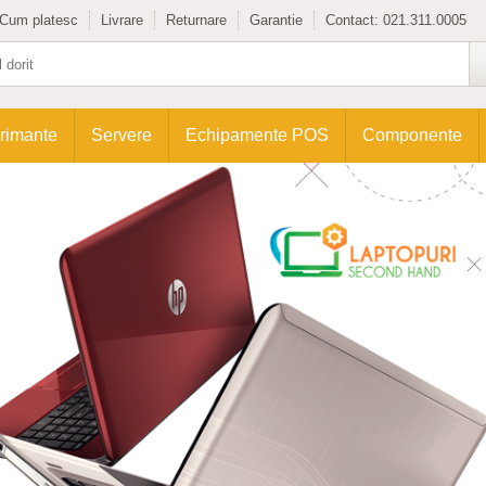
Cum platesc
Livrare
Returnare
Garantie
Contact:
021.311.0005
rimante
Servere
Echipamente POS
Componente