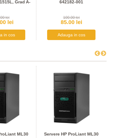
 1515L, Grad A-
642182-001
Brilliance 24
00 lei
100.00 lei
289
00 lei
85.00 lei
246
ProLiant ML30
Servere HP ProLiant ML30
Servere HP 