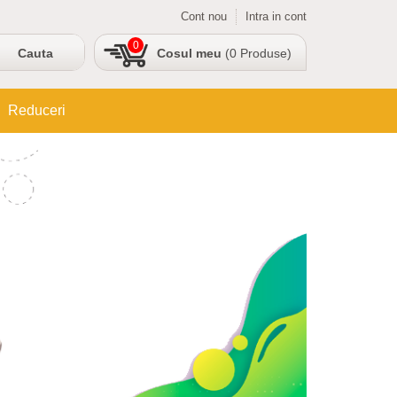
Cont nou
Intra in cont
0
Cosul meu
(0 Produse)
Reduceri