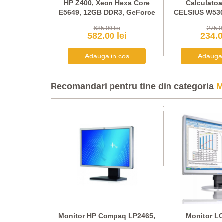
1W, AMD G-
HP Z400, Xeon Hexa Core
Calculatoa
 24 inci LED
E5649, 12GB DDR3, GeForce
CELSIUS W530
HD
605 DP 1GB
300A
lei
685.00 lei
275.0
 lei
582.00 lei
234.0
Recomandari pentru tine din categoria
M
reen 15 inci
Monitor HP Compaq LP2465,
Monitor LC