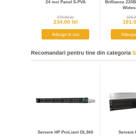
erfata: USB,
24 inci Panel S-PVA
Brilliance 220
al
Wides
lei
275.00 lei
225.0
 lei
234.00 lei
191.0
Recomandari pentru tine din categoria
S
40, 2 x Xeon
Servere HP ProLiant DL360
Servere