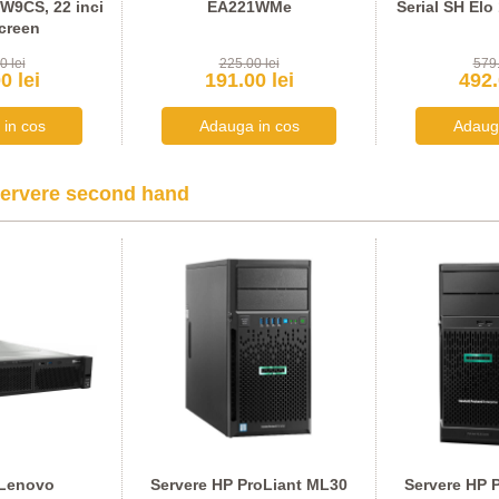
BW9CS, 22 inci
EA221WMe
Serial SH Elo
creen
0 lei
225.00 lei
579.
0 lei
191.00 lei
492.
ervere second hand
 Lenovo
Servere HP ProLiant ML30
Servere HP 