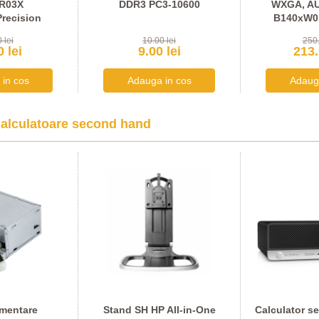
PR03X
DDR3 PC3-10600
WXGA, AU
Precision
B140xW01
 lei
10.00 lei
250.
 lei
9.00 lei
213.
alculatoare second hand
imentare
Stand SH HP All-in-One
Calculator s