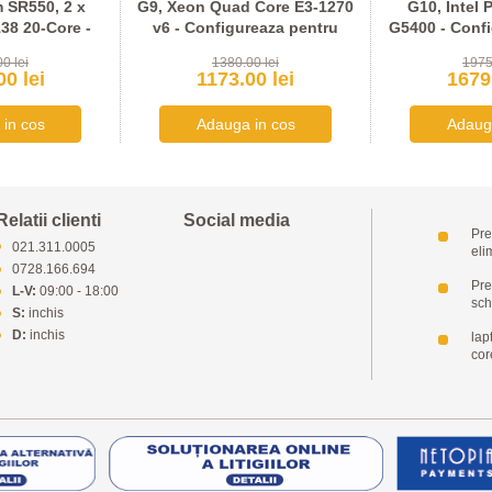
 SR550, 2 x
G9, Xeon Quad Core E3-1270
G10, Intel 
38 20-Core -
v6 - Configureaza pentru
G5400 - Confi
za pentru
comanda
com
0 lei
1380.00 lei
1975
nda
0 lei
1173.00 lei
1679.
Relatii clienti
Social media
Pre
021.311.0005
eli
0728.166.694
Pret
L-V:
09:00 - 18:00
sch
S:
inchis
D:
inchis
lap
cor