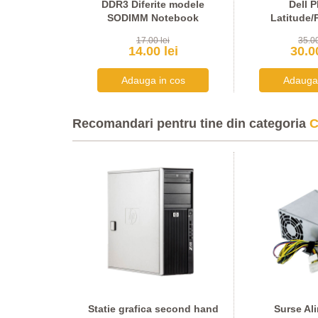
1BY +
DDR3 Diferite modele
Dell 
are 80W
SODIMM Notebook
Latitude/
lei
17.00 lei
35.00
 lei
14.00 lei
30.00
Recomandari pentru tine din categoria
C
econd hand
Statie grafica second hand
Surse Al