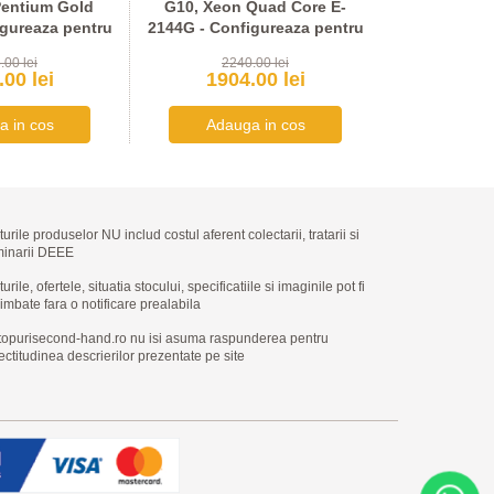
Pentium Gold
G10, Xeon Quad Core E-
G9, 2 x E5-2
gureaza pentru
2144G - Configureaza pentru
Configur
anda
comanda
co
.00 lei
2240.00 lei
157
00 lei
1904.00 lei
1339
turile produselor NU includ costul aferent colectarii, tratarii si
minarii DEEE
urile, ofertele, situatia stocului, specificatiile si imaginile pot fi
imbate fara o notificare prealabila
topurisecond-hand.ro nu isi asuma raspunderea pentru
ectitudinea descrierilor prezentate pe site