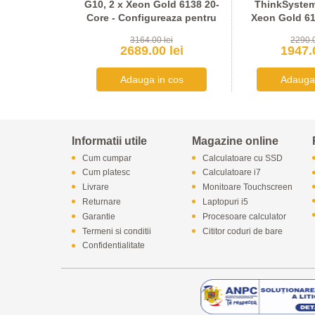
4-Core, 10 x
G10, 2 x Xeon Gold 6138 20-
ThinkSystem
VMe U2 + 2 x
Core - Configureaza pentru
Xeon Gold 61
reaza pentru
comanda
Configurea
 lei
3164.00 lei
2290.0
nda
coma
 lei
2689.00 lei
1947.0
Informatii utile
Magazine online
Cum cumpar
Calculatoare cu SSD
Cum platesc
Calculatoare i7
Livrare
Monitoare Touchscreen
Returnare
Laptopuri i5
Garantie
Procesoare calculator
Termeni si conditii
Cititor coduri de bare
Confidentialitate