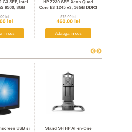
0 G3 SFF, Intel
HP Z230 SFF, Xeon Quad
Dell Precis
i5-6500, 8GB
Core E3-1245 v3, 16GB DDR3
Core E5-26
DR4
GeFo
00 lei
575.00 lei
485
00 lei
460.00 lei
412
hscreen USB si
Stand SH HP All-in-One
Monitor 