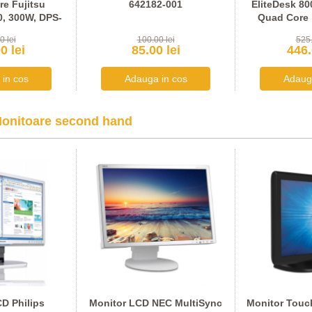
re Fujitsu
642182-001
EliteDesk 80
, 300W, DPS-
Quad Core 
B-56
D
0 lei
100.00 lei
525.
0 lei
85.00 lei
446.
onitoare second hand
D Philips
Monitor LCD NEC MultiSync
Monitor Touc