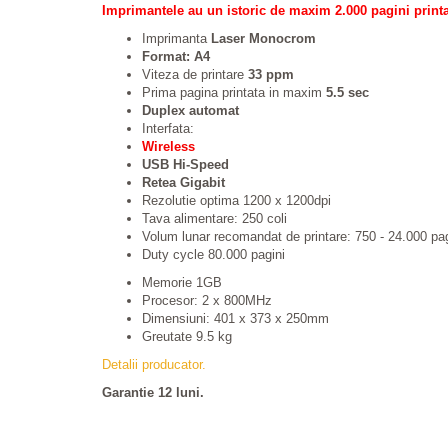
Imprimantele au un istoric de maxim 2.000 pagini print
Imprimanta
Laser Monocrom
Format: A4
Viteza de printare
33 ppm
Prima pagina printata in maxim
5.5 sec
Duplex automat
Interfata:
Wireless
USB Hi-Speed
Retea Gigabit
Rezolutie optima 1200 x 1200dpi
Tava alimentare: 250 coli
Volum lunar recomandat de printare: 750 - 24.000 pag
Duty cycle 80.000 pagini
Memorie 1GB
Procesor: 2 x 800MHz
Dimensiuni: 401 x 373 x 250mm
Greutate 9.5 kg
Detalii producator.
Garantie 12 luni.