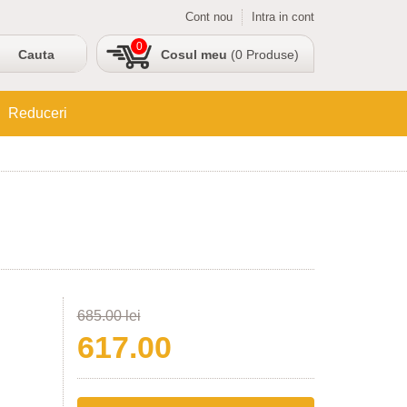
Cont nou
Intra in cont
0
Cosul meu
(0 Produse)
Reduceri
685.00 lei
617.00