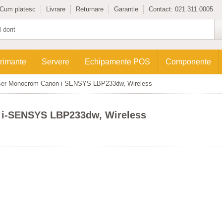
Cum platesc
Livrare
Returnare
Garantie
Contact:
021.311.0005
rimante
Servere
Echipamente POS
Componente
ser Monocrom Canon i-SENSYS LBP233dw, Wireless
 i-SENSYS LBP233dw, Wireless