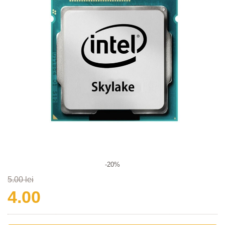
-20%
5.00 lei
4.00