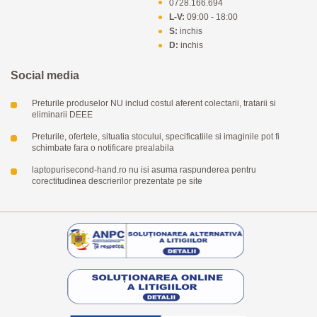
0728.166.694
L-V:
09:00 - 18:00
S:
inchis
D:
inchis
Social media
Preturile produselor NU includ costul aferent colectarii, tratarii si
eliminarii DEEE
Preturile, ofertele, situatia stocului, specificatiile si imaginile pot fi
schimbate fara o notificare prealabila
laptopurisecond-hand.ro nu isi asuma raspunderea pentru
corectitudinea descrierilor prezentate pe site