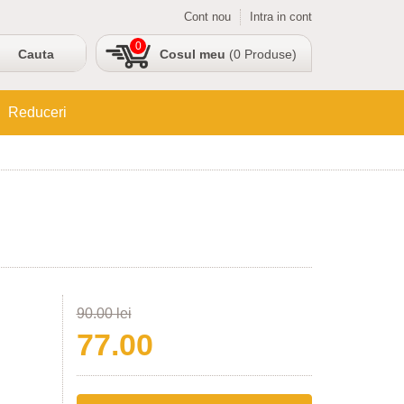
Cont nou
Intra in cont
0
Cosul meu
(0 Produse)
Reduceri
90.00 lei
77.00