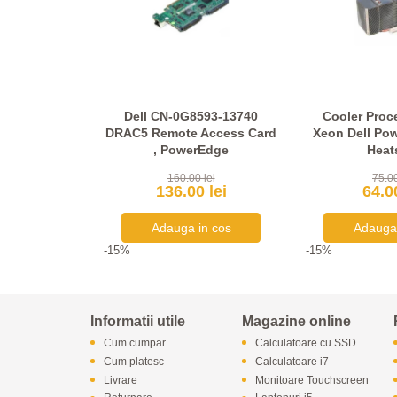
r Hard Disk
Dell CN-0G8593-13740
Cooler Proce
8 / Gen9 3.5
DRAC5 Remote Access Card
Xeon Dell Po
, PowerEdge
Heat
lei
160.00 lei
75.00
lei
136.00 lei
64.00
-15%
-15%
Informatii utile
Magazine online
Cum cumpar
Calculatoare cu SSD
Cum platesc
Calculatoare i7
Livrare
Monitoare Touchscreen