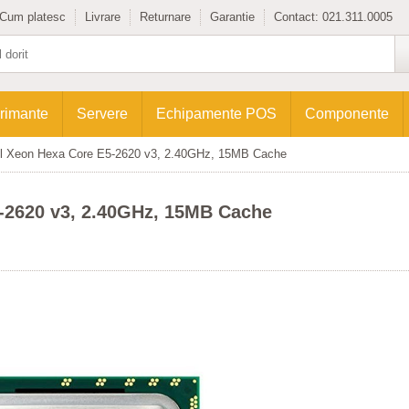
Cum platesc
Livrare
Returnare
Garantie
Contact:
021.311.0005
rimante
Servere
Echipamente POS
Componente
el Xeon Hexa Core E5-2620 v3, 2.40GHz, 15MB Cache
5-2620 v3, 2.40GHz, 15MB Cache