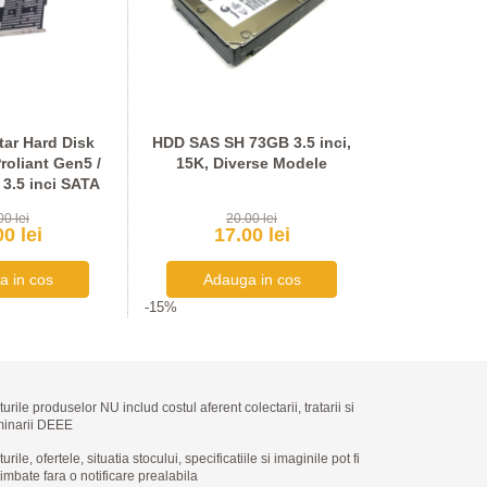
tar Hard Disk
HDD SAS SH 73GB 3.5 inci,
Caddy / Se
roliant Gen5 /
15K, Diverse Modele
Servere HP 
3.5 inci SATA
AS
00 lei
20.00 lei
89
0 lei
17.00 lei
76.
-15%
-15%
turile produselor NU includ costul aferent colectarii, tratarii si
minarii DEEE
urile, ofertele, situatia stocului, specificatiile si imaginile pot fi
imbate fara o notificare prealabila