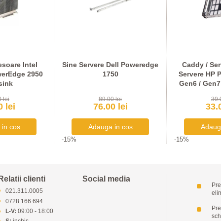
soare Intel
Sine Servere Dell Poweredge
Caddy / Ser
werEdge 2950
1750
Servere HP P
sink
Gen6 / Gen7 
S
 lei
89.00 lei
39.
 lei
76.00 lei
33.0
-15%
-15%
Relatii clienti
Social media
Pre
021.311.0005
eli
0728.166.694
Pret
L-V:
09:00 - 18:00
sch
S:
inchis