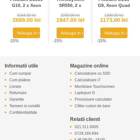
G10, 2 x Xeon
SR550, 2 x
G9, Xeon Quad
Gold 6138 20-
Xeon Gold 6138
Core E3-1270
3164.00 lei
2290.00 lei
1380.00 lei
Core -
20-Core -
v6 -
2689.00 lei
1947.00 lei
1173.00 lei
Configureaza
Configureaza
Configureaza
pentru
pentru
pentru
comanda
comanda
comanda
-15%
-15%
-15%
Informatii utile
Magazine online
Cum cumpar
Calculatoare cu SSD
Cum platesc
Calculatoare i7
Livrare
Monitoare Touchscreen
Returnare
Laptopuri i5
Garantie
Procesoare calculator
Termeni si conditii
Cititor coduri de bare
Confidentialitate
Relatii clienti
021.311.0005
0728.166.694
L-V:
09:00 - 18:00