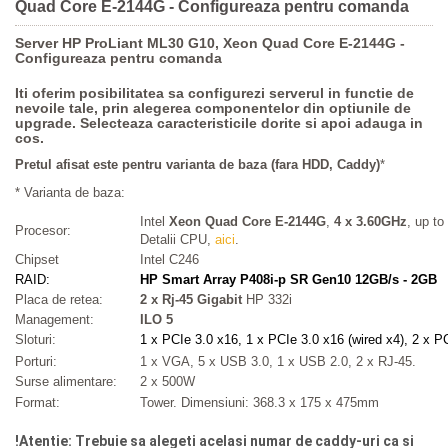
Quad Core E-2144G - Configureaza pentru comanda
Server HP ProLiant ML30 G10, Xeon Quad Core E-2144G -
Configureaza pentru comanda
Iti oferim posibilitatea sa configurezi serverul in functie de
nevoile tale, prin alegerea componentelor din optiunile de
upgrade. Selecteaza caracteristicile dorite si apoi adauga in
cos.
Pretul afisat este pentru varianta de baza (fara HDD, Caddy)
*
* Varianta de baza:
Intel
Xeon Quad Core E-2144G
,
4 x 3.60GHz
, up t
Procesor:
Detalii CPU,
aici
.
Chipset
Intel C246
RAID:
HP Smart Array P408i-p SR Gen10 12GB/s - 2GB
Placa de retea:
2 x Rj-45 Gigabit
HP 332i
Management:
ILO 5
Sloturi:
1 x PCIe 3.0 x16,
1 x PCIe 3.0 x16 (wired x4),
2 x PC
Porturi:
1 x VGA, 5 x USB 3.0, 1 x USB 2.0, 2 x RJ-45.
Surse alimentare:
2 x 500W
Format:
Tower. Dimensiuni: 368.3 x 175 x 475mm
!Atentie: Trebuie sa alegeti acelasi numar de caddy-uri ca si