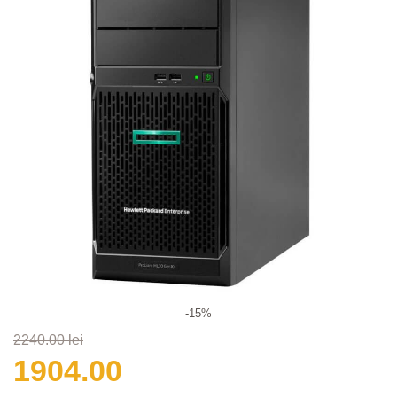
-15%
2240.00 lei
1904.00