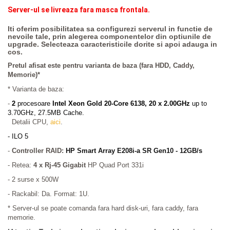
Server-ul se livreaza fara masca frontala.
Iti oferim posibilitatea sa configurezi serverul in functie de
nevoile tale, prin alegerea componentelor din optiunile de
upgrade. Selecteaza caracteristicile dorite si apoi adauga in
cos.
Pretul afisat este pentru varianta de baza (fara HDD, Caddy,
Memorie)*
* Varianta de baza:
-
2
procesoare
Intel
Xeon Gold 20-Core 6138, 20 x 2.00GHz
up to
3.70GHz, 27.5MB Cache.
Detalii CPU,
aici
.
- ILO 5
-
Controller RAID:
HP Smart Array
E208i-a SR Gen10
- 12GB/s
- Retea:
4 x Rj-45 Gigabit
HP Quad Port 331i
- 2 surse x 500W
-
Rackabil:
Da. Format: 1U.
* Server-ul se poate comanda fara hard disk-uri, fara caddy, fara
memorie.